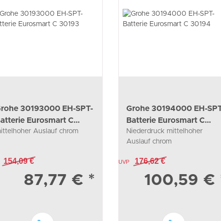
rohe 30193000 EH-SPT-
Grohe 30194000 EH-SPT
atterie Eurosmart C
Batterie Eurosmart C
ittelhoher Auslauf chrom
Niederdruck mittelhoher
0193
30194
Auslauf chrom
154,09 €
176,62 €
UVP
87,77 €
*
100,59 €