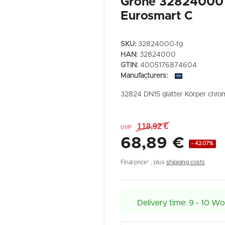
Grohe 32824000 
Eurosmart C
SKU:
32824000-fg
HAN:
32824000
GTIN:
4005176874604
Manufacturers:
32824 DN15 glatter Körper chro
118,92 €
UVP
68,89 €
- 42.07%
Final price* , plus
shipping costs
Delivery time:
9 - 10 Wo