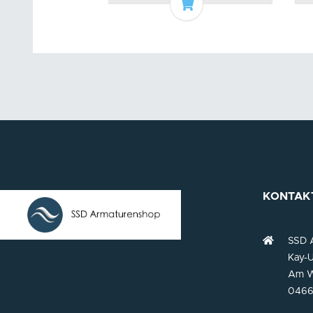
Add to basket
KONTAK
SSD 
Kay-U
Am W
0466