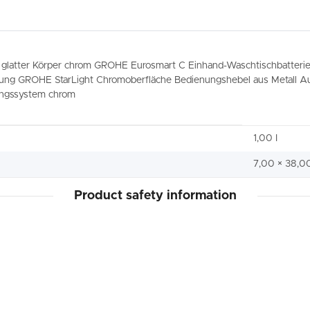
glatter Körper chrom GROHE Eurosmart C Einhand-Waschtischbatter
ung GROHE StarLight Chromoberfläche Bedienungshebel aus Metall Ausl
ungssystem chrom
1,00 I
7,00 × 38,0
Product safety information