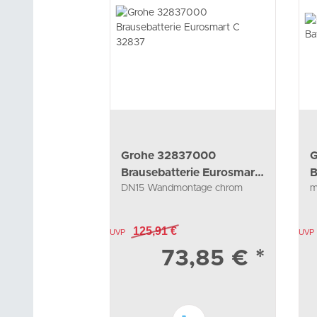
Grohe 32837000
G
Brausebatterie Eurosmart
B
DN15 Wandmontage chrom
m
C 32837
3
125,91 €
UVP
UVP
73,85 €
*