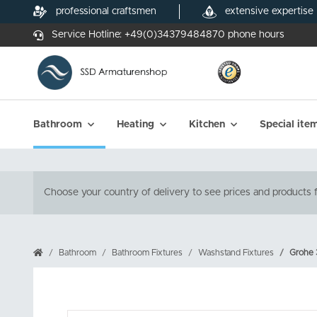
professional craftsmen
extensive expertise
Service Hotline:
+49(0)34379484870
phone hours
Bathroom
Heating
Kitchen
Special ite
Choose your country of delivery to see prices and products f
Bathroom
Bathroom Fixtures
Washstand Fixtures
Grohe 