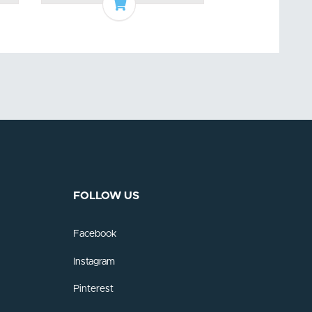
ket
Add to basket
A
FOLLOW US
Facebook
Instagram
Pinterest