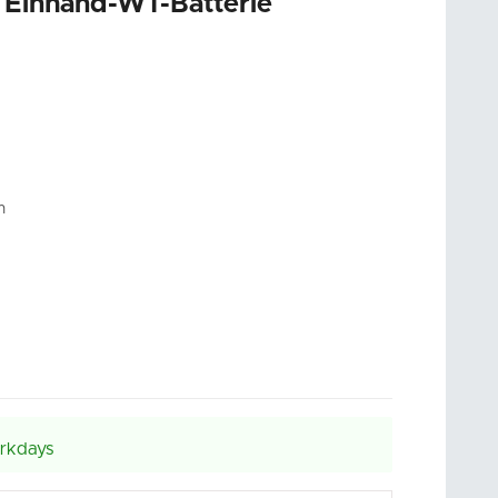
Einhand-WT-Batterie
m
rkdays