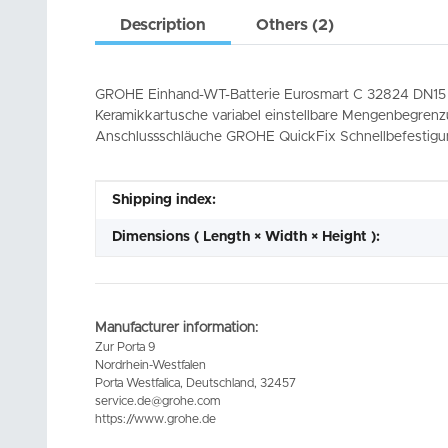
Description
Others (2)
GROHE Einhand-WT-Batterie Eurosmart C 32824 DN15 
Keramikkartusche variabel einstellbare Mengenbegrenz
Anschlussschläuche GROHE QuickFix Schnellbefestig
Item information
Value
Shipping index:
Dimensions ( Length × Width × Height ):
Manufacturer information:
Zur Porta 9
Nordrhein-Westfalen
Porta Westfalica, Deutschland, 32457
service.de@grohe.com
https://www.grohe.de