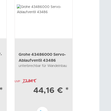
-
Grohe 43486000 Servo-
Grohe 40689
Ablaufventil 43486
Papierhalter E
unterbrechbar für Wandeinbau
ohne Deckel Met
40689
73,84 €
47,75 €
UVP
UVP
*
44,16 €
*
27