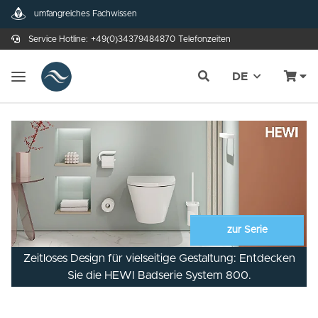
umfangreiches Fachwissen
Service Hotline:
+49(0)34379484870
Telefonzeiten
DE
zur Serie
Zeitloses Design für vielseitige Gestaltung: Entdecken
Sie die HEWI Badserie System 800.