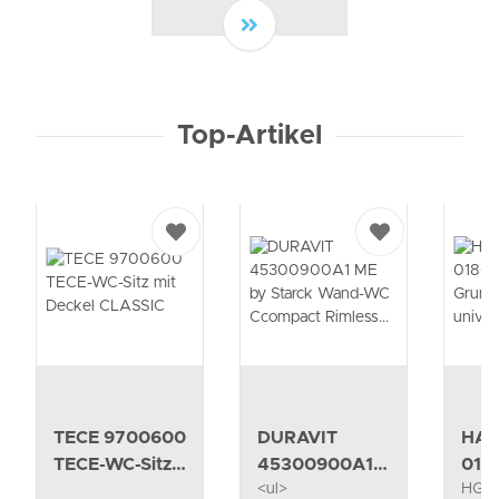
lang key='details'}
Top-Artikel
TECE 9700600
DURAVIT
HA
TECE-WC-Sitz
45300900A1
018
<ul>
HG G
mit Deckel
ME by Starck
Gru