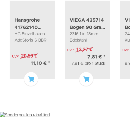
Hansgrohe
VIEGA 435714
VIE
41762140
Bogen 90 Grad
Bog
HG Einzelhaken
2316.1 in 18mm
2416
Einzelhaken
mit SC
mit 
AddStoris S BBR
Edelstahl
Kupf
AddStoris S
Sanpress Inox
Prof
BBR
12,27 €
1
UVP
UVP
20,59 €
UVP
7,81 €
*
11,10 €
*
7,81 € pro 1 Stück
8,90 
In den Warenkorb
In den Warenkorb