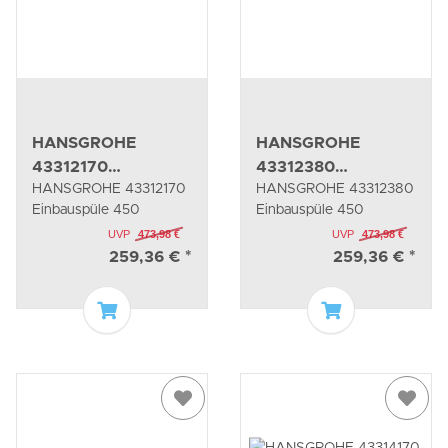
HANSGROHE
HANSGROHE
43312170
43312380
HANSGROHE 43312170
HANSGROHE 43312380
Einbauspüle 450
Einbauspüle 450
Einbauspüle 450
Einbauspüle 450
UVP
473,98 €
UVP
473,98 €
259,36 €
*
259,36 €
*
In den Warenkorb
In den Waren