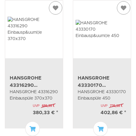
HANSGROHE
HANSGROHE
43316290
43330170
HANSGROHE 43316290
HANSGROHE 43330170
Einbauspüle
Einbauspüle 450
Einbauspüle 370x370
Einbauspüle 450
370x370
UVP
686,39 €
UVP
735,18 €
380,33 €
*
402,86 €
*
In den Warenkorb
In den Waren