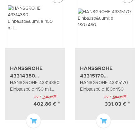
HANSGROHE
HANSGROHE
43314380
43315170
HANSGROHE 43314380
HANSGROHE 43315170
Einbauspüle 450 mit
Einbauspüle
Einbauspüle 450 mit
Einbauspüle 180x450
Abtropffläche
180x450
Abtropffläche
UVP
735,18 €
UVP
583,10 €
402,86 €
*
331,03 €
*
In den Warenkorb
In den Waren