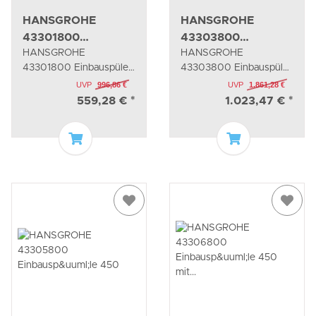
HANSGROHE
HANSGROHE
43301800
43303800
HANSGROHE
HANSGROHE
Einbauspüle 450
Einbauspüle
43301800 Einbauspüle
43303800 Einbauspüle
370x370
450
370x370
UVP
996,86 €
UVP
1.861,28 €
559,28 €
*
1.023,47 €
*
In den Warenkorb
In den Waren