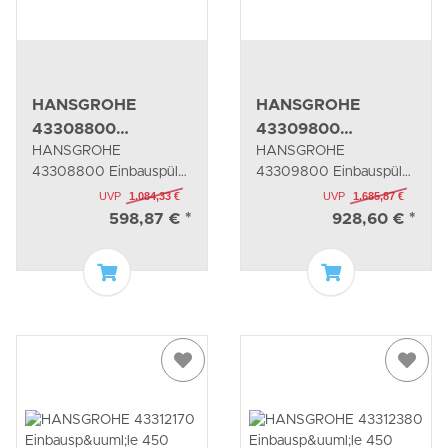
HANSGROHE
HANSGROHE
43308800
43309800
HANSGROHE
HANSGROHE
Einbauspüle 660
Einbauspüle
43308800 Einbauspüle
43309800 Einbauspüle
180x450
660
180x450
UVP
1.084,33 €
UVP
1.685,87 €
598,87 €
*
928,60 €
*
In den Warenkorb
In den Waren