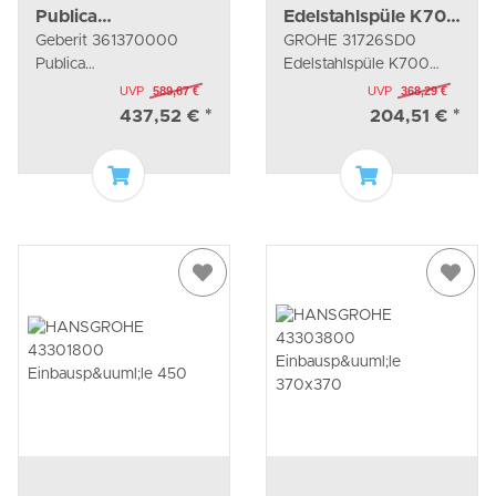
Publica
Edelstahlspüle K700
Geberit 361370000
GROHE 31726SD0
Mehrzweckbecken
31726 mit 1 Becken
Publica
Edelstahlspüle K700
mit Überlauf
550x450 mm
Mehrzweckbecken mit
31726 mit 1 Becken
UVP
589,67 €
UVP
368,29 €
Überlauf
550x450 mm
437,52 €
*
204,51 €
*
In den Warenkorb
In den Waren