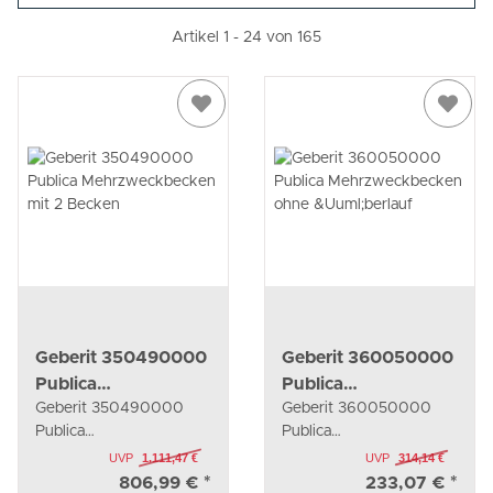
Artikel 1 - 24 von 165
Geberit 350490000
Geberit 360050000
Publica
Publica
Geberit 350490000
Geberit 360050000
Mehrzweckbecken
Mehrzweckbecken
Publica
Publica
mit 2 Becken
ohne Überlauf
Mehrzweckbecken mit 2
Mehrzweckbecken ohne
UVP
1.111,47 €
UVP
314,14 €
Becken
Überlauf
806,99 €
*
233,07 €
*