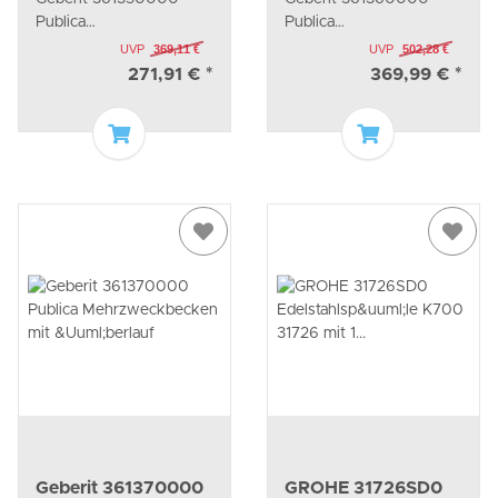
Mehrzweckbecken
Mehrzweckbecken
Publica
Publica
mit Überlauf
mit Überlauf
Mehrzweckbecken mit
Mehrzweckbecken mit
UVP
369,11 €
UVP
502,28 €
Überlauf
Überlauf
271,91 €
*
369,99 €
*
In den Warenkorb
In den Waren
Geberit 361370000
GROHE 31726SD0