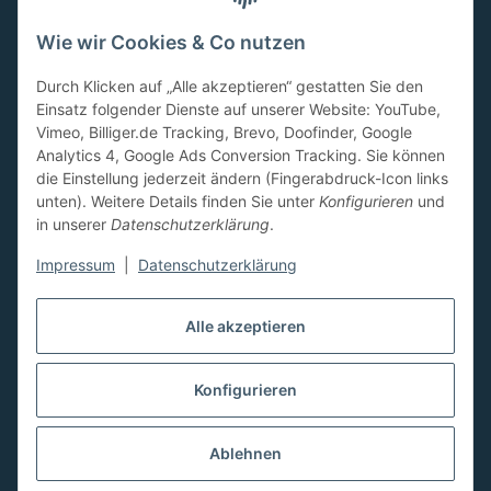
Wie wir Cookies & Co nutzen
Durch Klicken auf „Alle akzeptieren“ gestatten Sie den
Einsatz folgender Dienste auf unserer Website: YouTube,
Vimeo, Billiger.de Tracking, Brevo, Doofinder, Google
Analytics 4, Google Ads Conversion Tracking. Sie können
die Einstellung jederzeit ändern (Fingerabdruck-Icon links
unten). Weitere Details finden Sie unter
Konfigurieren
und
in unserer
Datenschutzerklärung
.
AGB
Widerrufsbelehrung
Datenschutzerklärung
Batteriegesetzhinweise
Impressum
Impressum
|
Datenschutzerklärung
Erklärung zur Barrierefreiheit
Alle akzeptieren
* Alle Preise inkl. gesetzlicher USt., zzgl.
Versand
Google Analytics deaktivieren
Status:
Powered by
JTL-Shop
Konfigurieren
Opt-Out-Cookie ist nicht gesetzt
(Tracking aktiv)
Für Lieferungen nach Österreich
Ablehnen
20% MWST / Für Lieferungen nach
Belgien 21 % MWST / Für