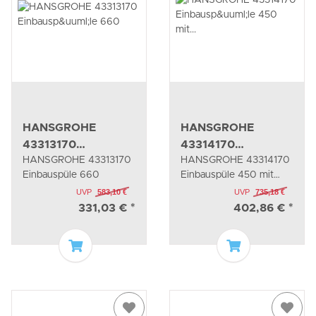
HANSGROHE
HANSGROHE
43313170
43314170
HANSGROHE 43313170
HANSGROHE 43314170
Einbauspüle 660
Einbauspüle 450 mit
Einbauspüle 660
Einbauspüle 450 mit
Abtropffläche
Abtropffläche
UVP
583,10 €
UVP
735,18 €
331,03 €
*
402,86 €
*
In den Warenkorb
In den Waren