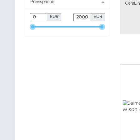
Preisspanne
CeraLi
EUR
EUR