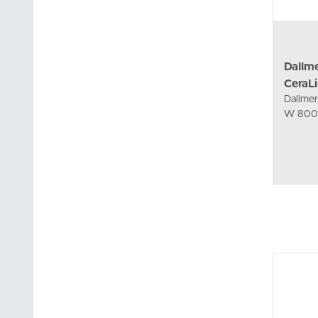
Dallm
CeraL
Dallme
W 800