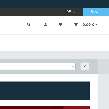
DE
Blog
0,00 €
✔