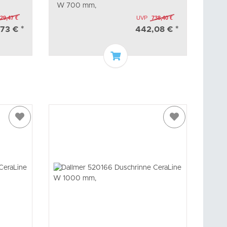
W 700 mm,
29,47 €
UVP
738,40 €
,73 €
*
442,08 €
*
arenkorb
In den Warenkorb