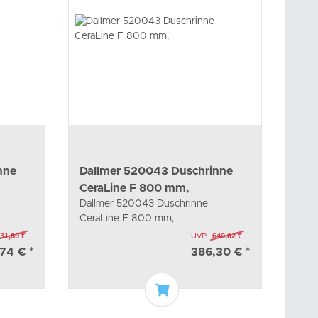
nne
Dallmer 520043 Duschrinne
CeraLine F 800 mm,
Dallmer 520043 Duschrinne
CeraLine F 800 mm,
31,89 €
UVP
649,62 €
,74 €
*
386,30 €
*
arenkorb
In den Warenkorb