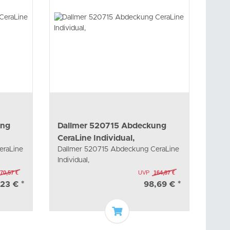
ung
Dallmer 520715 Abdeckung
CeraLine Individual,
eraLine
Dallmer 520715 Abdeckung CeraLine
Individual,
70,57 €
UVP
164,87 €
,23 €
*
98,69 €
*
arenkorb
In den Warenkorb