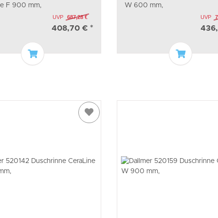
ne F 900 mm,
W 600 mm,
UVP
687,28 €
UVP
7
408,70 €
*
436
In den Warenkorb
In den W