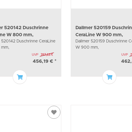
er 520142 Duschrinne
Dallmer 520159 Duschri
ine W 800 mm,
CeraLine W 900 mm,
r 520142 Duschrinne CeraLine
Dallmer 520159 Duschrinne C
 mm,
W 900 mm,
UVP
767,13 €
UVP
7
456,19 €
*
462
In den Warenkorb
In den W