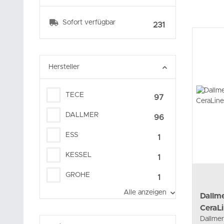
Sofort verfügbar
Artikel gefunden
231
Hersteller
TECE
97
DALLMER
96
ESS
1
KESSEL
1
GROHE
1
Alle anzeigen
Dallm
CeraL
Dallme