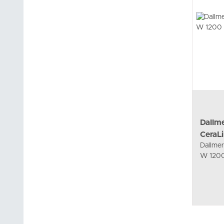
Dallm
CeraL
Dallmer
W 120