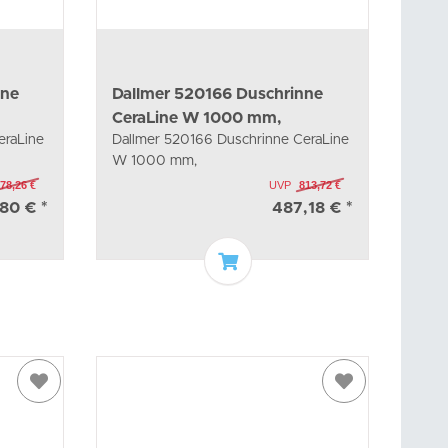
nne
Dallmer 520166 Duschrinne
CeraLine W 1000 mm,
eraLine
Dallmer 520166 Duschrinne CeraLine
W 1000 mm,
78,26 €
UVP
813,72 €
,80 €
*
487,18 €
*
arenkorb
In den Warenkorb