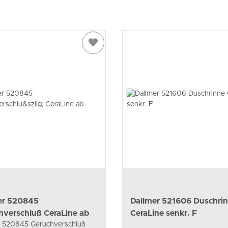
er 520845
Dallmer 521606 Duschri
hverschluß CeraLine ab
CeraLine senkr. F
r 520845 Geruchverschluß