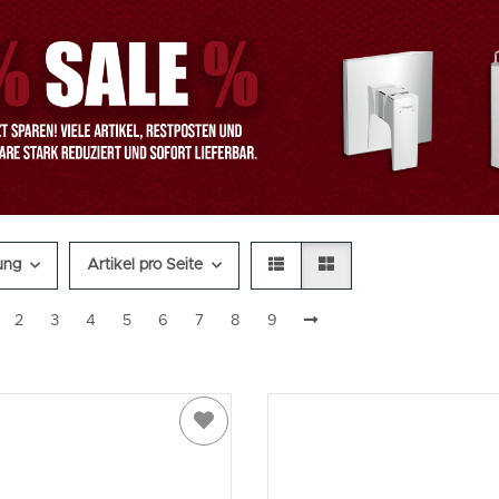
ung
Artikel pro Seite
2
3
4
5
6
7
8
9