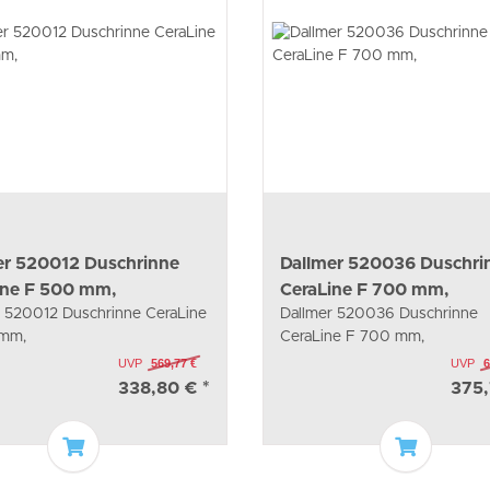
er 520012 Duschrinne
Dallmer 520036 Duschri
ine F 500 mm,
CeraLine F 700 mm,
r 520012 Duschrinne CeraLine
Dallmer 520036 Duschrinne
mm,
CeraLine F 700 mm,
UVP
569,77 €
UVP
6
338,80 €
*
375
In den Warenkorb
In den W