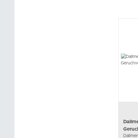
Dallm
Geruc
Dallme