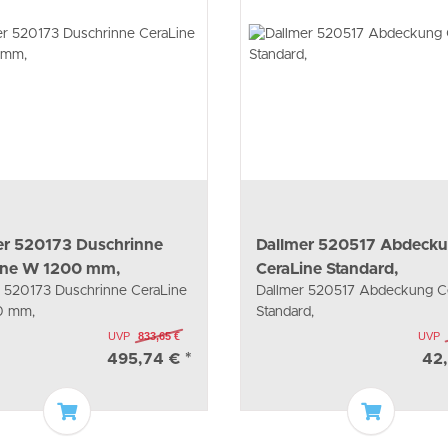
er 520173 Duschrinne
Dallmer 520517 Abdeck
ine W 1200 mm,
CeraLine Standard,
 520173 Duschrinne CeraLine
Dallmer 520517 Abdeckung C
0 mm,
Standard,
UVP
833,65 €
UVP
495,74 €
*
42
In den Warenkorb
In den W