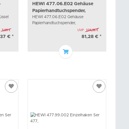
-
HEWI 477.06.E02 Gehäuse
Papierhandtuchspender,
üssel
HEWI 477.06.E02 Gehäuse
Papierhandtuchspender,
3,69 €
UVP
124,36 €
,37 €
*
81,28 €
*
arenkorb
In den Warenkorb