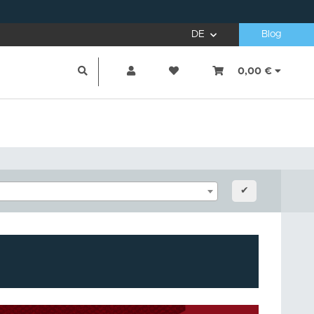
DE
Blog
0,00 €
✔