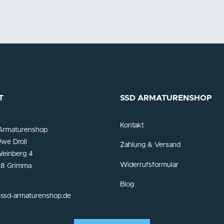
T
SSD ARMATURENSHOP
Kontakt
Armaturenshop
we Droll
Zahlung & Versand
einberg 4
Widerrufsformular
8 Grimma
Blog
ssd-armaturenshop.de