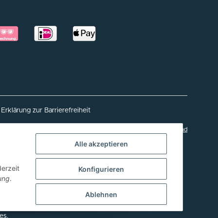
Erklärung zur Barrierefreiheit
* Alle Preise inkl. gesetzlicher USt., zzgl.
Versand
Alle akzeptieren
Powered by
JTL-Shop
0% MWST
derzeit
Konfigurieren
ung
.
sse in Verbindung mit der Bestellabwicklung sowie
Ablehnen
 vereinfacht. Diese Maßnahme wird kofinanziert von der
 Steuermittel auf der Grundlage des vom sächsischen
es.