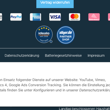
Vertrag widerrufen
Datenschutzerklärung
Batteriegesetzhinweise
Impressum
ktivieren
Status: Opt-Out-Cookie ist nicht gesetzt (Tracking aktiv)
den Einsatz folgender Dienste auf unserer Website: YouTube, Vimeo,
/ Für Lieferungen nach Belgien 21 % MWST / Für Lieferungen nach Frankreich 2
tics 4, Google Ads Conversion Tracking. Sie können die Einstellung je
ails finden Sie unter
Konfigurieren
und in unserer
Datenschutzerklär
Im Projekt werden interne Proze
Kundensupport digitalisiert und
Europäischen Union sowie durch
Landtag beschlossenen Haushalt