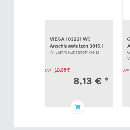
VIEGA 103231 WC
G
Anschlussstutzen 3815.1
A
in 155mm Kunststoff weiss
G
W
10,35 €
UVP
UVP
8,13 €
*
In den Warenkorb