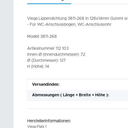
Viega Lippendichtung 3811-268 in 128x14mm Gummi w
- Für WC-Anschlussbogen, WC-Anschlussrohr
Modell 3811-268
Artikelnummer 112 103
Innen-Ø (Innendurchmesser): 72
Ø (Durchmesser): 127
H (Höhe): 14
Produkteigenschaft
Wert
Versandindex:
Abmessungen ( Länge × Breite × Höhe ):
Herstellerinformationen:
Viega Platz 1