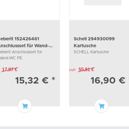
eberit 152426461
Schell 294930099
nschlussset für Wand-
Kartusche
eberit Anschlussset für
SCHELL Kartusche
WC
and-WC PE
17,97 €
55,81 €
UVP
15,32 €
*
16,90 €
In den Warenkorb
In den War