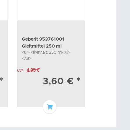
Geberit 953761001
GROHE 1392
Gleitmittel 250 ml
Mousseur 13
<ul> <li>Inhalt: 250 ml</li>
GROHE Mousseu
Durchflusskla
</ul>
Durchflussklasse
15l/min bei 3
chrom
4,95 €
17,99 €
UVP
UVP
*
3,60 €
*
10
enkorb
In den Warenkorb
I