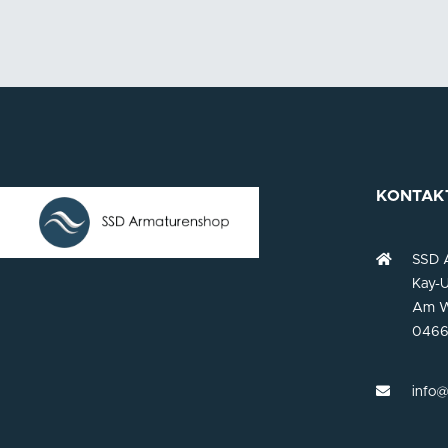
KONTAK
SSD 
Kay-U
Am W
0466
info@