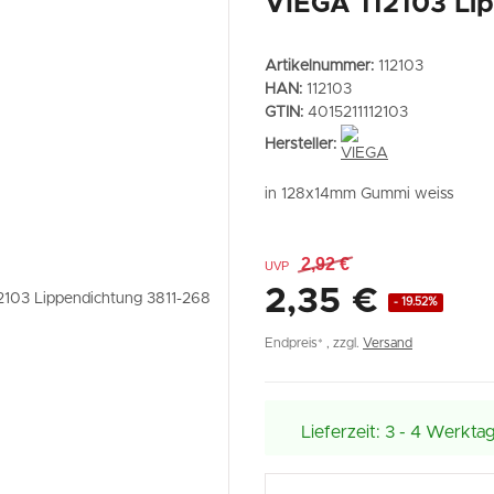
VIEGA 112103 Li
Artikelnummer:
112103
HAN:
112103
GTIN:
4015211112103
Hersteller:
in 128x14mm Gummi weiss
2,92 €
UVP
2,35 €
- 19.52%
Endpreis* , zzgl.
Versand
Lieferzeit:
3 - 4 Werkta