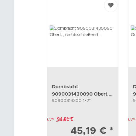
Dornbracht
D
9090031430090 Obert. ,
9
90900314300 1/2"
9
rechtsschließend
E
Ersatzteile
94,01 €
UVP
UVP
45,19 €
*