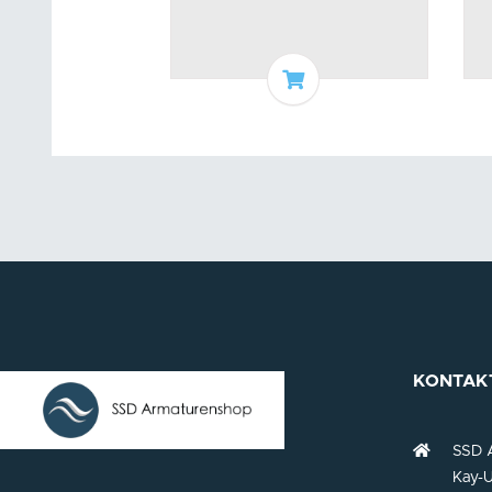
In den Warenkorb
KONTAK
SSD 
Kay-U