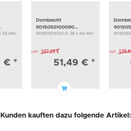
Dornbracht
Dornbr
9015050100090
90150
x 92 mm,
90150501000 D. 38 x 66 mm
9015050
che
Kartusche Ersatzteile
Kartusc
107,10 €
135,6
UVP
UVP
6 €
*
51,49 €
*
n Warenkorb
In den Warenkorb
Kunden kauften dazu folgende Artikel: