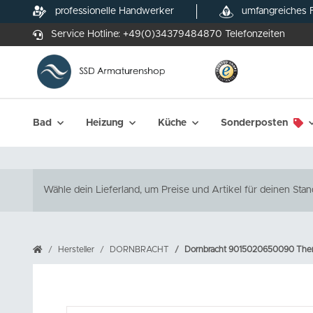
professionelle Handwerker
umfangreiches 
Service Hotline:
+49(0)34379484870
Telefonzeiten
Bad
Heizung
Küche
Sonderposten
Wähle dein Lieferland, um Preise und Artikel für deinen Stan
Hersteller
DORNBRACHT
Dornbracht 9015020650090 Therm