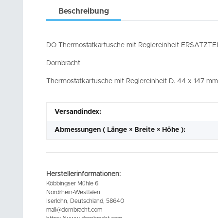
Beschreibung
DO Thermostatkartusche mit Reglereinheit ERSATZTE
Dornbracht
Thermostatkartusche mit Reglereinheit D. 44 x 147 mm,
Produkteigenschaft
Wert
Versandindex:
Abmessungen ( Länge × Breite × Höhe ):
Herstellerinformationen:
Köbbingser Mühle 6
Nordrhein-Westfalen
Iserlohn, Deutschland, 58640
mail@dornbracht.com