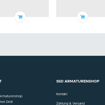
In den Warenkorb
In den War
T
SSD ARMATURENSHOP
Kontakt
Armaturenshop
we Droll
Zahlung & Versand