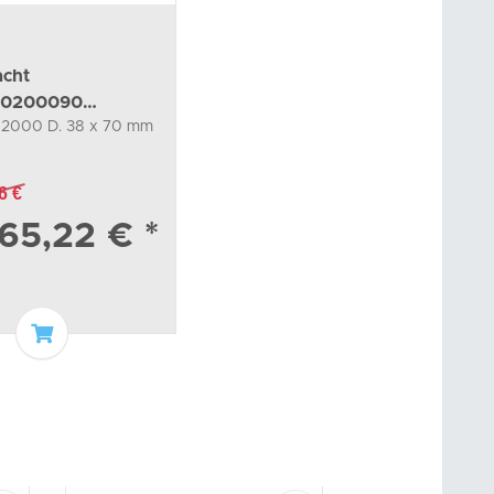
acht
50200090
2000 D. 38 x 70 mm
he Ersatzteile
6 €
65,22 €
*
In den Warenkorb