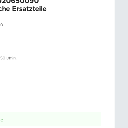
5020650090
he Ersatzteile
90
50 l/min.
ge