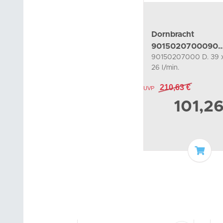
Dornbracht
9015020700090
90150207000 D. 39 
Thermostatkartus
26 l/min.
Ersatzteile
210,63 €
UVP
101,2
In de