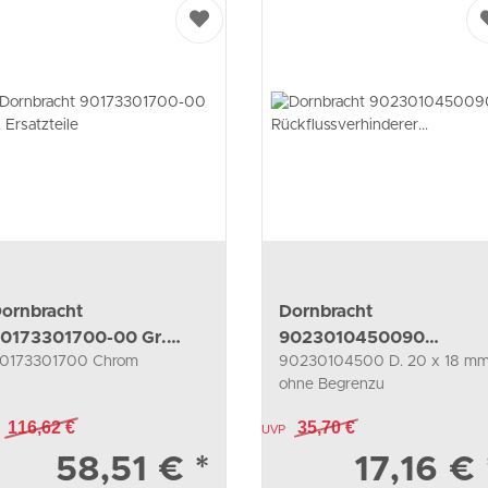
ornbracht
Dornbracht
0173301700-00 Gr.
9023010450090
0173301700 Chrom
90230104500 D. 20 x 18 mm
rsatzteile
Rückflussverhinderer
ohne Begrenzu
Ersatzteile
116,62 €
35,70 €
UVP
58,51 €
*
17,16 €