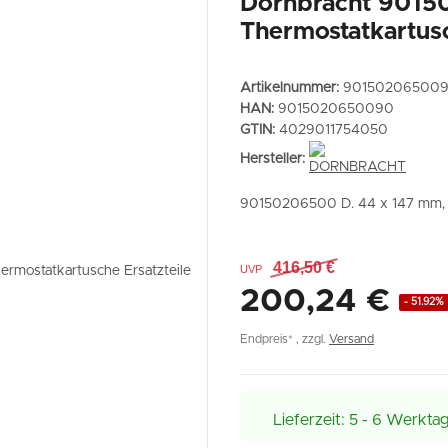
Dornbracht 901
Thermostatkartusc
Artikelnummer:
90150206500
HAN:
9015020650090
GTIN:
4029011754050
Hersteller:
90150206500 D. 44 x 147 mm, 
416,50 €
UVP
200,24 €
- 51.92%
Endpreis* , zzgl.
Versand
Lieferzeit:
5 - 6 Werkta