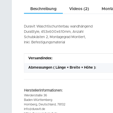
Beschreibung
Videos (2)
Monta
Duravit Waschtischunterbau wandhängend
DuraStyle, 453x600x610mm, Anzahl
Schubkästen 2, Montagegrad Montiert,
Inkl. Befestigungsmaterial
Produkteigenschaft
Wert
Versandindex:
Abmessungen ( Länge × Breite × Höhe ):
Herstellerinformationen:
Werderstraße 36
Baden-Württemberg
Hornberg, Deutschland, 78132
info@duravit.de