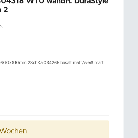
04318 WTU wandh. DuraStyle
 2
DU
x600x610mm 2SchKa,034265,basalt matt/weiß matt
5 Wochen