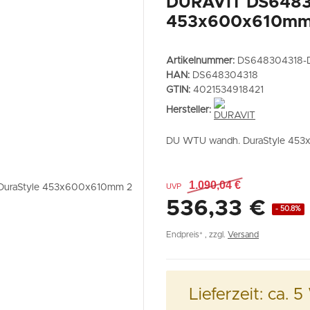
DURAVIT DS6483
453x600x610mm
Artikelnummer:
DS648304318-
HAN:
DS648304318
GTIN:
4021534918421
Hersteller:
DU WTU wandh. DuraStyle 453
1.090,04 €
UVP
536,33 €
- 50.8%
Endpreis* , zzgl.
Versand
Lieferzeit:
ca. 