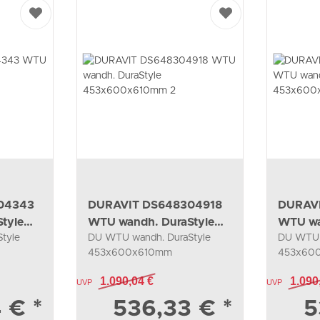
04343
DURAVIT DS648304918
DURAV
tyle
WTU wandh. DuraStyle
WTU wa
tyle
DU WTU wandh. DuraStyle
DU WTU 
2
453x600x610mm 2
453x6
453x600x610mm
453x60
2SchKa,034265,graphit
2SchKa,0
1.090,04 €
1.090
UVP
matt/weiß matt
UVP
matt/bas
4 €
*
536,33 €
*
5