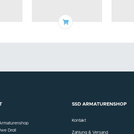
n Warenkorb
In den Warenkorb
T
SSD ARMATURENSHOP
Kontakt
Armaturenshop
we Droll
Zahlung & Versand