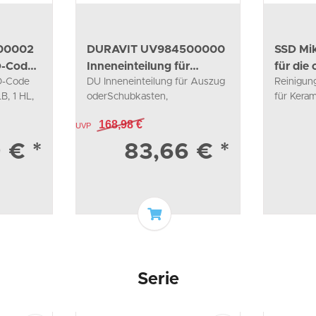
00002
DURAVIT UV984500000
SSD Mik
D-Code
Inneneinteilung für
für die
D-Code
DU Inneneinteilung für Auszug
Reinigun
Auszug oder
B, 1 HL,
oderSchubkasten,
für Kera
59x115x320mm
168,98 €
UVP
9 €
*
83,66 €
*
n Warenkorb
In den Warenkorb
Serie