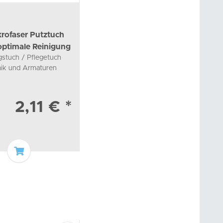
rofaser Putztuch
 optimale Reinigung
gstuch / Pflegetuch
mik und Armaturen
2,11 €
*
In den Warenkorb