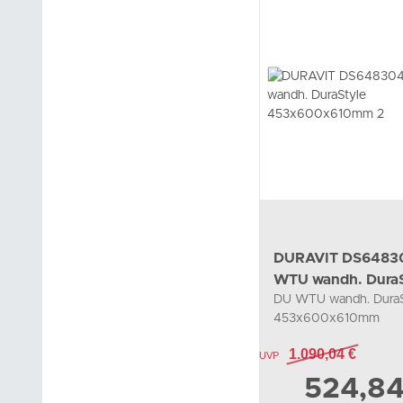
DURAVIT DS6483
WTU wandh. DuraS
DU WTU wandh. DuraS
453x600x610mm 
453x600x610mm
2SchKa,034265,basalt
1.090,04 €
UVP
matt/basalt matt
524,8