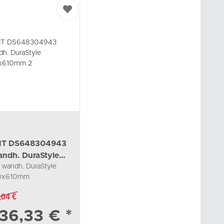
IT DS648304943
ndh. DuraStyle
wandh. DuraStyle
00x610mm 2
0x610mm
34265,graphit
,04 €
alt matt
36,33 €
*