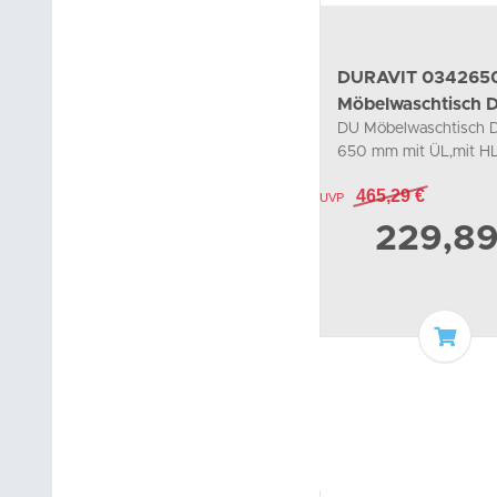
DURAVIT 034265
Möbelwaschtisch 
DU Möbelwaschtisch 
650 mm mit ÜL,
650 mm mit ÜL,mit HL
weiß
465,29 €
UVP
229,8
In de