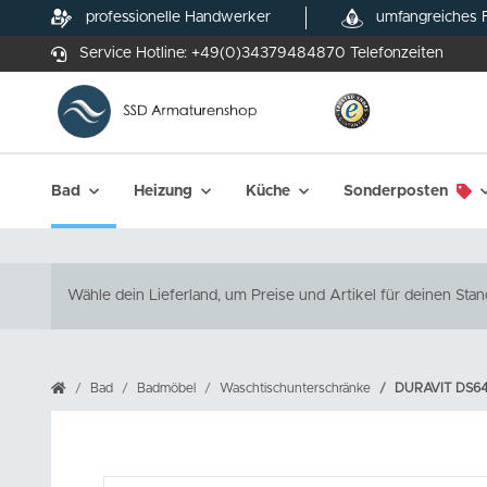
professionelle Handwerker
umfangreiches 
Service Hotline:
+49(0)34379484870
Telefonzeiten
Bad
Heizung
Küche
Sonderposten
Wähle dein Lieferland, um Preise und Artikel für deinen Stan
Bad
Badmöbel
Waschtischunterschränke
DURAVIT DS64