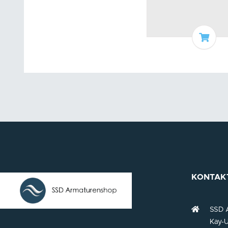
In de
KONTAK
SSD 
Kay-U