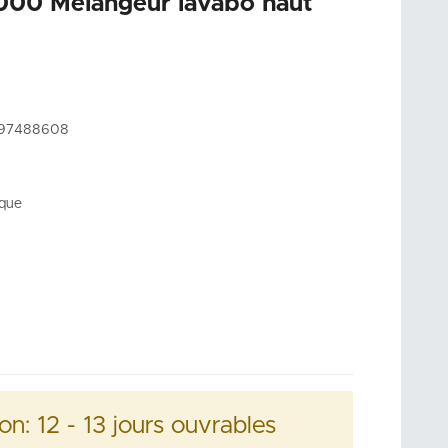
00 Mélangeur lavabo haut
097488608
aque
son:
12 - 13 jours ouvrables