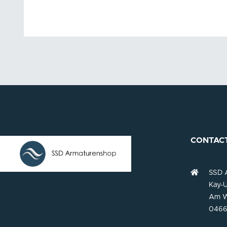
CONTAC
SSD 
Kay-U
Am W
0466