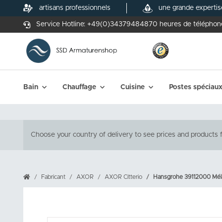
artisans professionnels
une grande expertis
Service Hotline:
+49(0)34379484870
heures de téléphon
Bain
Chauffage
Cuisine
Postes spéciau
Choose your country of delivery to see prices and products f
Fabricant
AXOR
AXOR Citterio
Hansgrohe 39112000 Mélan