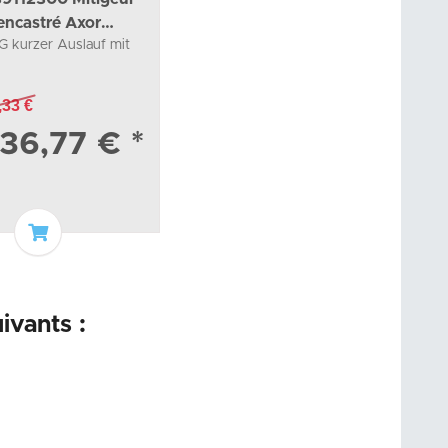
encastré Axor
G kurzer Auslauf mit
,33 €
36,77 €
*
Ajouter au panier
ivants :