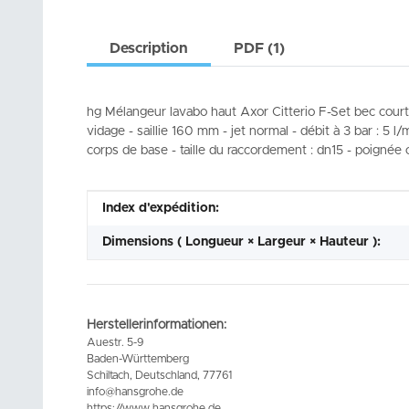
Description
PDF (1)
hg Mélangeur lavabo haut Axor Citterio F-Set bec cour
vidage - saillie 160 mm - jet normal - débit à 3 bar : 5 
corps de base - taille du raccordement : dn15 - poignée
#productDetails.itemInformation#
#productDetails.itemValue#
Index d'expédition:
Dimensions ( Longueur × Largeur × Hauteur ):
Herstellerinformationen:
Auestr. 5-9
Baden-Württemberg
Schiltach, Deutschland, 77761
info@hansgrohe.de
https://www.hansgrohe.de