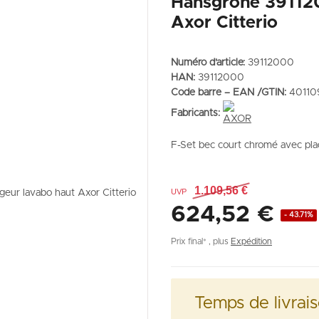
Hansgrohe 391120
Axor Citterio
Numéro d'article:
39112000
HAN:
39112000
Code barre – EAN /GTIN:
4011
Fabricants:
F-Set bec court chromé avec pl
1.109,56 €
UVP
624,52 €
- 43.71%
Prix final* , plus
Expédition
Temps de livrai