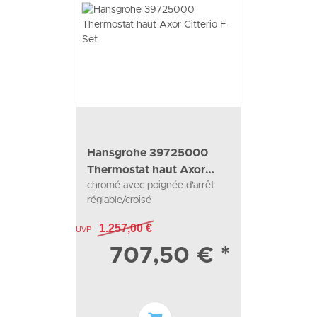
Hansgrohe 39725000
Thermostat haut Axor
chromé avec poignée d'arrêt
Citterio F-Set
réglable/croisé
1.257,00 €
UVP
707,50 €
*