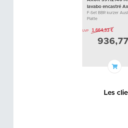
lavabo encastré A
F-Set BBR kurzer Ausl
Citterio
Platte
1.664,33 €
UVP
936,7
Ajout
Les cli