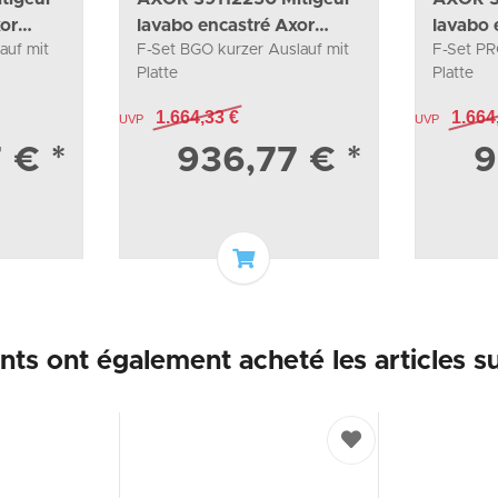
xor
lavabo encastré Axor
lavabo 
auf mit
F-Set BGO kurzer Auslauf mit
F-Set PR
Citterio
Citterio
Platte
Platte
1.664,33 €
1.664
UVP
UVP
7 €
*
936,77 €
*
9
er au panier
Ajouter au panier
ents ont également acheté les articles su