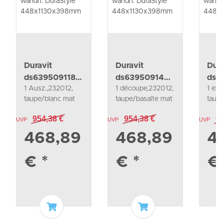
Duravit
Duravit
Dura
ds639509118
ds639509143
ds6
1 Ausz.,232012,
1 découpe,232012,
1 ext
wtu wandh.
wtu wandh.
wtu
taupe/blanc mat
taupe/basalte mat
taup
DuraStyle
DuraStyle
Dura
448x1130x398mm
448x1130x398mm
448
954,38 €
954,38 €
95
UVP
UVP
UVP
468,89
468,89
4
€
*
€
*
Ajouter au panier
Ajouter au panier