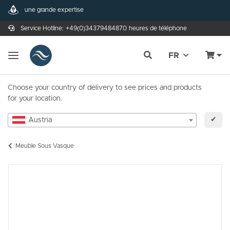
une grande expertise
Service Hotline:
+49(0)34379484870
heures de téléphone
FR
Choose your country of delivery to see prices and products
for your location.
✔
Austria
Meuble Sous Vasque