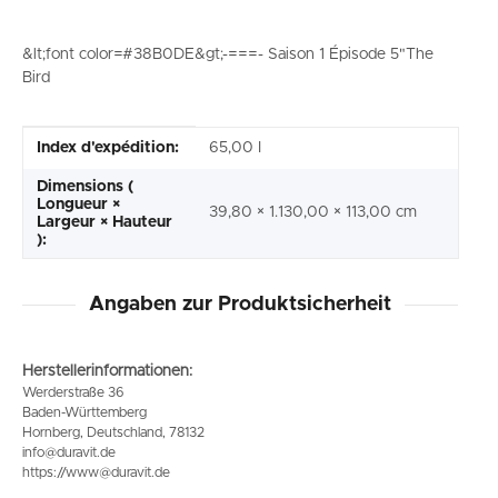
&lt;font color=#38B0DE&gt;-===- Saison 1 Épisode 5"The
Bird
#productDetails.itemInformation#
#productDetails.itemValue#
Index d'expédition:
65,00 I
Dimensions (
Longueur ×
39,80 × 1.130,00 × 113,00 cm
Largeur × Hauteur
):
Angaben zur Produktsicherheit
Herstellerinformationen:
Werderstraße 36
Baden-Württemberg
Hornberg, Deutschland, 78132
info@duravit.de
https://www@duravit.de